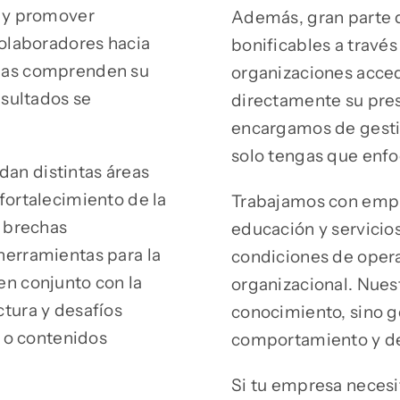
s y promover
Además, gran parte 
colaboradores hacia
bonificables a través
onas comprenden su
organizaciones accede
esultados se
directamente su pres
encargamos de gestio
solo tengas que enfo
an distintas áreas
fortalecimiento de la
Trabajamos con empres
e brechas
educación y servicio
herramientas para la
condiciones de operac
en conjunto con la
organizacional. Nues
tura y desafíos
conocimiento, sino g
s o contenidos
comportamiento y d
Si tu empresa necesit