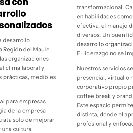
esa con
transformacional. Ca
rrollo
en habilidades como 
rsonalizados
efectiva, el manejo 
diversos. Un buen lí
 desarrollo
desarrollo organizaci
a Región del Maule .
El liderazgo no se im
las organizaciones
l clima laboral y
Nuestros servicios s
s prácticas, medibles
presencial, virtual o
corporativo propio p
coffee break y brand
nal para empresas
Este espacio permite
gia de la empresa
distinta, donde el a
rata solo de mejorar
profesional y enfoca
r una cultura