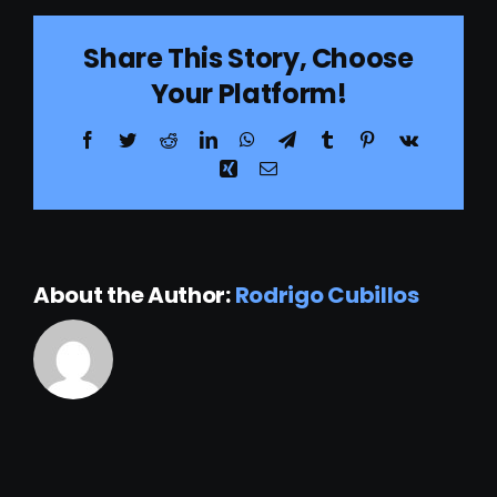
Constructora
Share This Story, Choose
Independencia
Your Platform!
Facebook
Twitter
Reddit
LinkedIn
WhatsApp
Telegram
Tumblr
Pinterest
Vk
Xing
Email
About the Author:
Rodrigo Cubillos